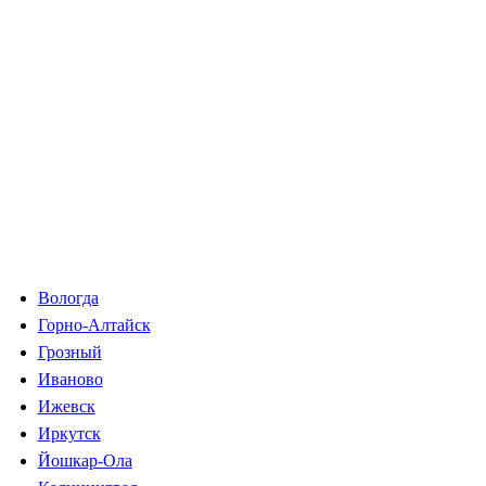
Вологда
Горно-Алтайск
Грозный
Иваново
Ижевск
Иркутск
Йошкар-Ола