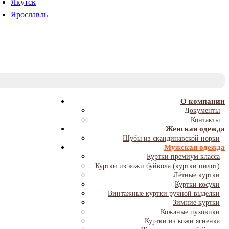
Якутск
Ярославль
T
NA
О компании
Документы
Контакты
Женская одежда
Шубы из скандинавской норки
Мужская одежда
Куртки премиум класса
Куртки из кожи буйвола (куртки пилот)
Лётные куртки
Куртки косухи
Винтажные куртки ручной выделки
Зимние куртки
Кожаные пуховики
Куртки из кожи ягненка