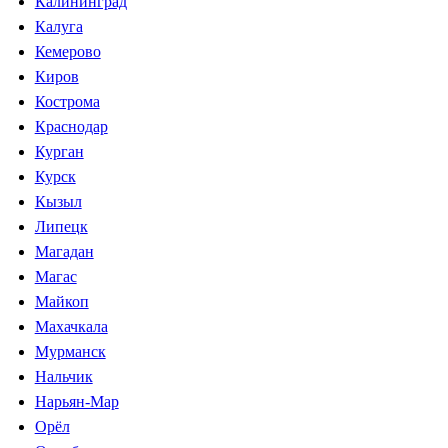
Калининград
Калуга
Кемерово
Киров
Кострома
Краснодар
Курган
Курск
Кызыл
Липецк
Магадан
Магас
Майкоп
Махачкала
Мурманск
Нальчик
Нарьян-Мар
Орёл