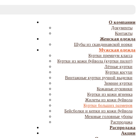
T
NA
О компании
Документы
Контакты
Женская одежда
Шубы из скандинавской норки
Мужская одежда
Куртки премиум класса
Куртки из кожи буйвола (куртки пилот)
Лётные куртки
Куртки косухи
Винтажные куртки ручной выделки
Зимние куртки
Кожаные пуховики
Куртки из кожи ягненка
Жилеты из кожи буйвола
Куртки больших размеров
Бейсболки и кепки из кожи буйвола
Меховые головные уборы
Распродажа
Распродажа
Акции