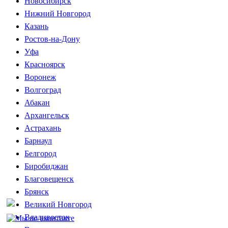
Новосибирск
Нижний Новгород
Казань
Ростов-на-Дону
Уфа
Красноярск
Воронеж
Волгоград
Абакан
Архангельск
Астрахань
Барнаул
Белгород
Биробиджан
Благовещенск
Брянск
Великий Новгород
Владивосток