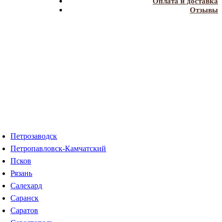
Оплата и доставка
Отзывы
Петрозаводск
Петропавловск-Камчатский
Псков
Рязань
Салехард
Саранск
Саратов